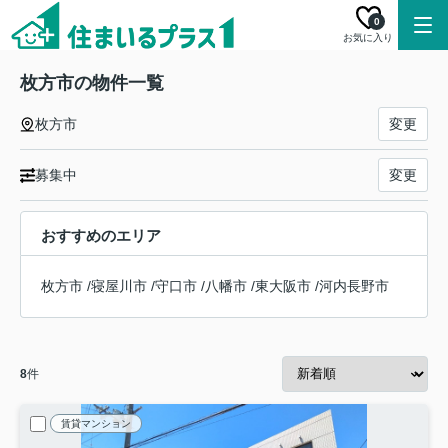
0
お気に入り
枚方市の物件一覧
枚方市
変更
募集中
変更
おすすめのエリア
枚方市
/
寝屋川市
/
守口市
/
八幡市
/
東大阪市
/
河内長野市
8
件
賃貸マンション