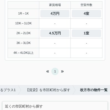
家賃相場
空室件数
4万円
4室
1R～1K
-
-
1DK～1LDK
4.5万円
1室
2K～2LDK
-
-
3K～3LDK
-
-
4K～4LDK以上
1
るプラス1
【賃貸】を市区町村から探す
枚方市の物件一覧
近くの市区町村から探す