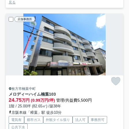
見る
店舗事務所
枚方市楠葉中町
メロディーハイム楠葉
103
24.75
万円 (0.99万円/坪)
管理/共益費5,500円
1階 / 25.00坪 (82.65㎡) /築38年
京阪本線「樟葉」駅 徒歩10分
電気有
都市ガス
外観タイル張り
法人可
事務所可
公共下水