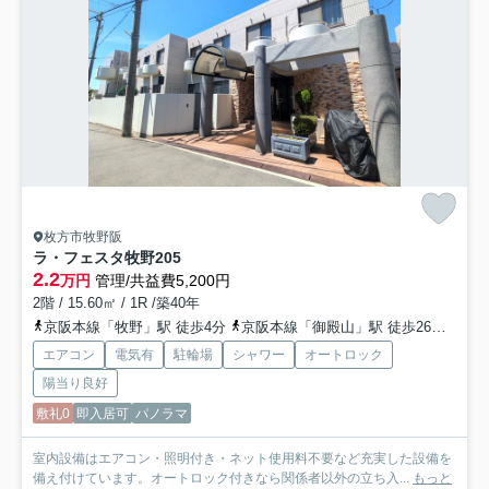
枚方市牧野阪
ラ・フェスタ牧野
205
2.2
万円
管理/共益費5,200円
2階 / 15.60㎡ / 1R /築40年
京阪本線「牧野」駅 徒歩4分
京阪本線「御殿山」駅 徒歩26分
京阪
エアコン
電気有
駐輪場
シャワー
オートロック
陽当り良好
敷礼0
即入居可
パノラマ
室内設備はエアコン・照明付き・ネット使用料不要など充実した設備を
備え付けています。オートロック付きなら関係者以外の立ち入...
もっと