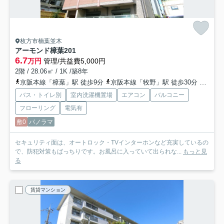
枚方市楠葉並木
アーモンド樟葉
201
6.7
万円
管理/共益費5,000円
2階 / 28.06㎡ / 1K /築8年
京阪本線「樟葉」駅 徒歩9分
京阪本線「牧野」駅 徒歩30分
京阪本
バス・トイレ別
室内洗濯機置場
エアコン
バルコニー
フローリング
電気有
敷0
パノラマ
セキュリティ面は、オートロック・TVインターホンなど充実しているの
で、防犯対策もばっちりです。お風呂に入っていて出られな...
もっと見
る
賃貸マンション