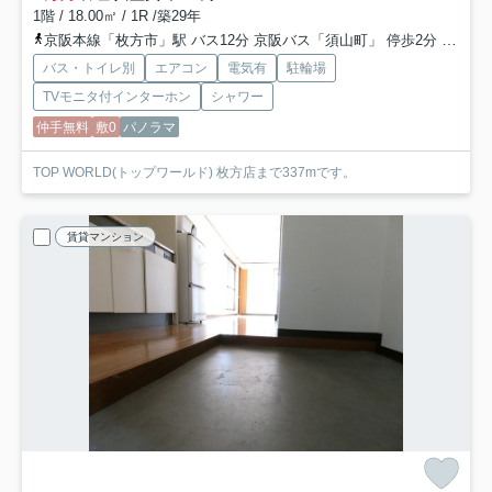
1階 / 18.00㎡ / 1R /築29年
京阪本線「枚方市」駅 バス12分 京阪バス「須山町」 停歩2分
京阪交
バス・トイレ別
エアコン
電気有
駐輪場
TVモニタ付インターホン
シャワー
仲手無料
敷0
パノラマ
TOP WORLD(トップワールド) 枚方店まで337mです。
賃貸マンション