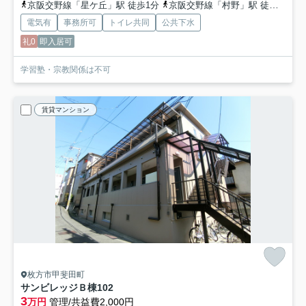
京阪交野線「星ケ丘」駅 徒歩1分
京阪交野線「村野」駅 徒歩9分
電気有
事務所可
トイレ共同
公共下水
礼0
即入居可
学習塾・宗教関係は不可
賃貸マンション
枚方市甲斐田町
サンビレッジＢ棟
102
3
万円
管理/共益費2,000円