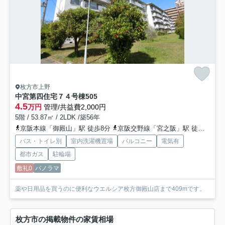
枚方市上野
中宮第四住宅７４号棟
505
4.5
万円
管理/共益費2,000円
5階 / 53.87㎡ / 2LDK /築56年
京阪本線「御殿山」駅 徒歩8分
京阪交野線「宮之阪」駅 徒歩25分
バス・トイレ別
室内洗濯機置場
バルコニー
電気有
都市ガス
駐輪場
敷礼0
パノラマ
薬や日用品を買うのに便利なウエルシア枚方御殿山店まで409mです。
枚方市の掲載物件の家賃相場