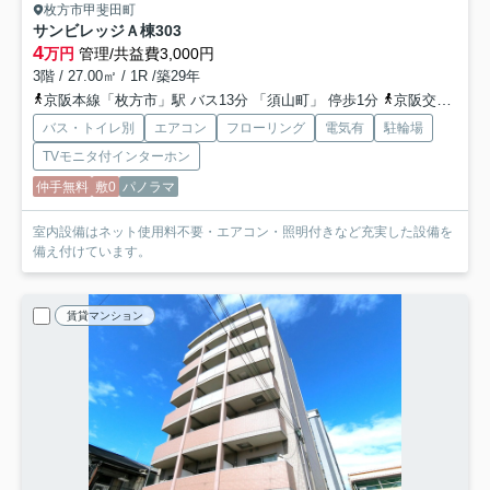
枚方市甲斐田町
サンビレッジＡ棟
303
4
万円
管理/共益費3,000円
3階 / 27.00㎡ / 1R /築29年
京阪本線「枚方市」駅 バス13分 「須山町」 停歩1分
京阪交野線「宮之阪」駅 徒歩30分
バス・トイレ別
エアコン
フローリング
電気有
駐輪場
TVモニタ付インターホン
仲手無料
敷0
パノラマ
室内設備はネット使用料不要・エアコン・照明付きなど充実した設備を
備え付けています。
賃貸マンション