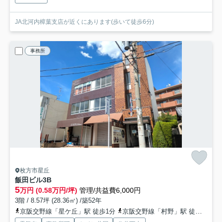
JA北河内樟葉支店が近くにあります(歩いて徒歩6分)
事務所
枚方市星丘
飯田ビル
3B
5
万円 (0.58万円/坪)
管理/共益費6,000円
3階 / 8.57坪 (28.36㎡) /築52年
京阪交野線「星ケ丘」駅 徒歩1分
京阪交野線「村野」駅 徒歩9分