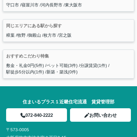
守口市
寝屋川市
河内長野市
東大阪市
同じエリアにある駅から探す
樟葉
牧野
御殿山
枚方市
宮之阪
おすすめこだわり特集
敷金・礼金0円(5件)
ペット可能(3件)
分譲賃貸(1件)
駅徒歩5分以内(1件)
新築・築浅(0件)
住まいるプラス１近畿住宅流通 賃貸管理部
072-840-2222
お問い合わせ
〒573-0005