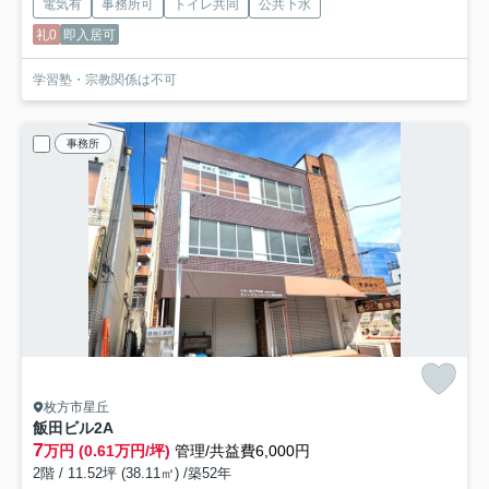
電気有
事務所可
トイレ共同
公共下水
礼0
即入居可
学習塾・宗教関係は不可
事務所
枚方市星丘
飯田ビル
2A
7
万円 (0.61万円/坪)
管理/共益費6,000円
2階 / 11.52坪 (38.11㎡) /築52年