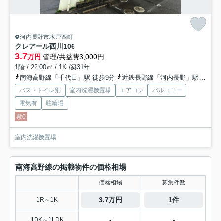
河内長野市木戸西町
クレアール西川
106
3.7
万円
管理/共益費3,000円
1階 / 22.00㎡ / 1K /築31年
南海高野線「千代田」駅 徒歩9分
近鉄長野線「河内長野」駅 徒歩24分
バス・トイレ別
室内洗濯機置場
エアコン
バルコニー
電気有
駐輪場
敷0
室内洗濯機置場
南海高野線の掲載物件の価格相場
価格相場
募集件数
3.7万円
1件
1R～1K
-
-
1DK～1LDK