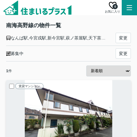
0
お気に入り
南海高野線の物件一覧
なんば駅,今宮戎駅,新今宮駅,萩ノ茶屋駅,天下茶屋駅,岸里玉出駅,帝塚山駅,住吉東駅,沢ノ町駅,我孫子前駅,浅香山駅,堺東駅,三国ケ丘駅,百舌鳥八幡駅,なかもず駅,白鷺駅,初芝駅,萩原天神駅,北野田駅,狭山駅,大阪狭山市駅,金剛駅,滝谷駅,千代田駅,河内長野駅,三日市町駅,美加の台駅,千早口駅,天見駅,紀見峠駅,林間田園都市駅,御幸辻駅,橋本駅,紀伊清水駅,学文路駅,九度山駅,高野下駅,下古沢駅,上古沢駅,紀伊細川駅,紀伊神谷駅,極楽橋駅
変更
募集中
変更
1
件
賃貸マンション