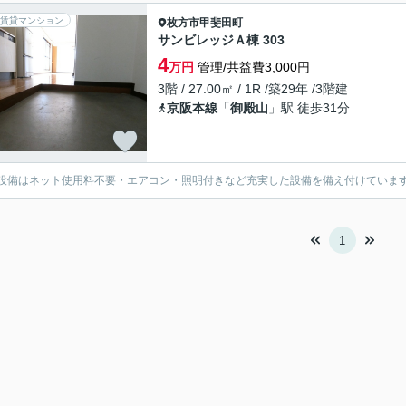
賃貸マンション
枚方市
甲斐田町
サンビレッジＡ棟 303
4
万円
管理/共益費3,000円
3階 / 27.00㎡ / 1R /築29年 /3階建
京阪本線
「
御殿山
」駅 徒歩31分
設備はネット使用料不要・エアコン・照明付きなど充実した設備を備え付けていま
1