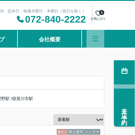
20:00 定休日：毎週水曜日・木曜日（祝日を除く）
0
072-840-2222
お気に入り
プ
会社概要
村野駅
/
寝屋川市駅
来店予約
敷礼0
即入居可
パノラマ