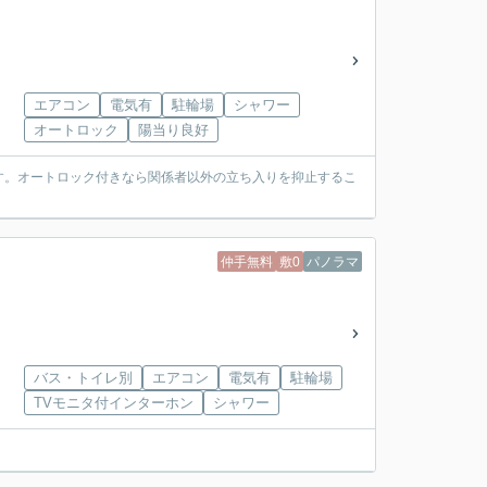
エアコン
電気有
駐輪場
シャワー
オートロック
陽当り良好
す。オートロック付きなら関係者以外の立ち入りを抑止するこ
仲手無料
敷0
パノラマ
バス・トイレ別
エアコン
電気有
駐輪場
TVモニタ付インターホン
シャワー