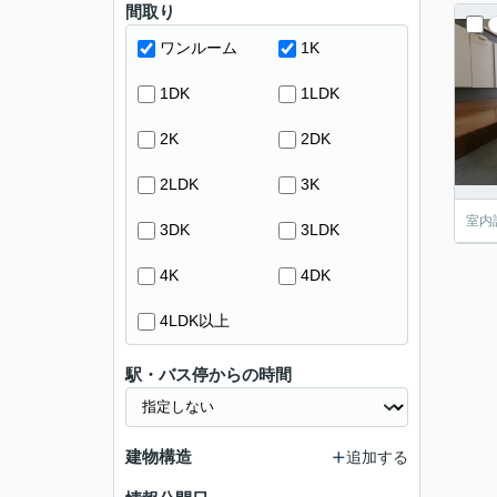
間取り
ワンルーム
1K
1DK
1LDK
2K
2DK
2LDK
3K
室内
3DK
3LDK
4K
4DK
4LDK以上
駅・バス停からの時間
建物構造
追加する