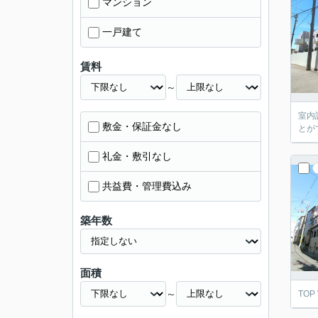
マンション
一戸建て
賃料
～
室内
敷金・保証金なし
とが
礼金・敷引なし
共益費・管理費込み
築年数
面積
～
TO