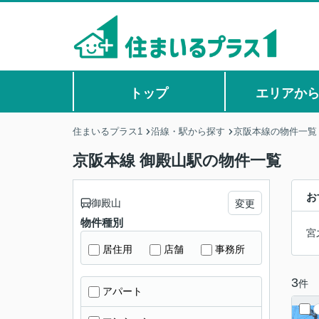
トップ
エリアか
住まいるプラス1
沿線・駅から探す
京阪本線の物件一覧
京阪本線 御殿山駅の物件一覧
お
御殿山
変更
物件種別
宮
居住用
店舗
事務所
3
件
アパート