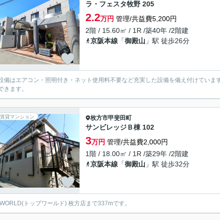
ラ・フェスタ牧野 205
2.2
万円
管理/共益費5,200円
2階 / 15.60㎡ / 1R /築40年 /2階建
京阪本線
「
御殿山
」駅 徒歩26分
設備はエアコン・照明付き・ネット使用料不要など充実した設備を備え付けていま
できます。
賃貸マンション
枚方市
甲斐田町
サンビレッジＢ棟 102
3
万円
管理/共益費2,000円
1階 / 18.00㎡ / 1R /築29年 /2階建
京阪本線
「
御殿山
」駅 徒歩32分
P WORLD(トップワールド) 枚方店まで337mです。