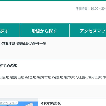
営業時間：10:00～
ら探す
沿線から探す
アクセスマッ
京阪本線 御殿山駅の物件一覧
すすめの駅
之阪駅
/
御殿山駅
/
樟葉駅
/
枚方市駅
/
牧野駅
/
橋本駅
/
大日駅
/
星ケ丘駅
/
賃貸マンション
枚方市
牧野阪