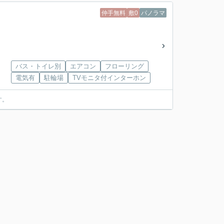
仲手無料
敷0
パノラマ
バス・トイレ別
エアコン
フローリング
電気有
駐輪場
TVモニタ付インターホン
す。